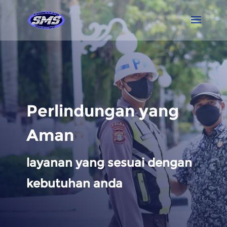
Perlindungan yang
Aman
layanan yang sesuai dengan
kebutuhan anda